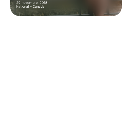
29 novembre, 2018
National – Canada
Rejoignez le 
réseau
Créer des liens, soutenir, s'inspirer,
dynamiser les parcs urbains –
Abonnez-vous à notre infolettre et
restez informé·e !