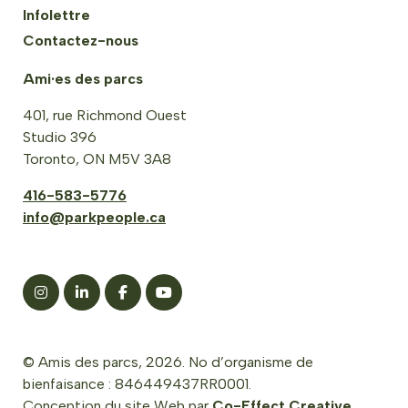
Infolettre
Contactez-nous
Ami·es des parcs
401, rue Richmond Ouest
Studio 396
Toronto, ON M5V 3A8
416-583-5776
info@parkpeople.ca
© Amis des parcs, 2026. No d’organisme de
bienfaisance : 846449437RR0001.
Conception du site Web par
Co-Effect Creative
.