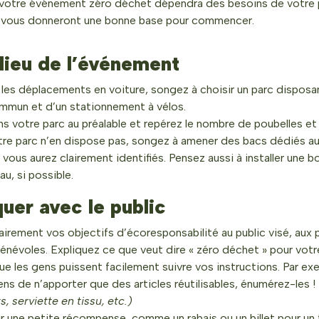
e votre événement zéro déchet dépendra des besoins de votre p
ts vous donneront une bonne base pour commencer.
 lieu de l’événement
r les déplacements en voiture, songez à choisir un parc disposa
mmun et d’un stationnement à vélos.
 votre parc au préalable et repérez le nombre de poubelles et
otre parc n’en dispose pas, songez à amener des bacs dédiés 
vous aurez clairement identifiés. Pensez aussi à installer une b
au, si possible.
er avec le public
rement vos objectifs d’écoresponsabilité au public visé, aux 
bénévoles. Expliquez ce que veut dire « zéro déchet » pour vo
ue les gens puissent facilement suivre vos instructions. Par ex
s de n’apporter que des articles réutilisables, énumérez-les !
s, serviette en tissu, etc.)
r une petite récompense, comme un rabais ou un billet pour un t