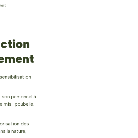
ent
uction
nement
sensibilisation
é son personnel à
 mis : poubelle,
orisation des
s la nature,