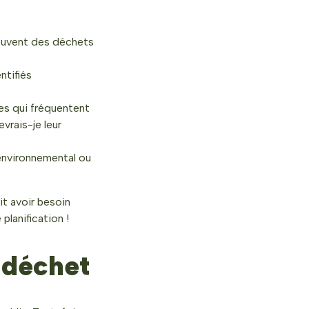
ouvent des déchets
ntifiés
es qui fréquentent
vrais-je leur
e environnemental ou
t avoir besoin
lanification !
 déchet