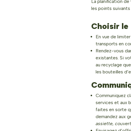
La planification d
les points suivan
Choisir le
En vue de limite
transports en co
Rendez-vous dans
existantes. Si v
au recyclage que 
les bouteilles d’e
Communiqu
Communiquez clai
services et aux 
faites en sorte q
demandez aux gen
assiette, couvert
Envisagez d’offri