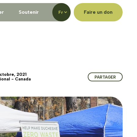
er
Soutenir
Faire un don
Fr
ctobre, 2021
PARTAGER
ional - Canada