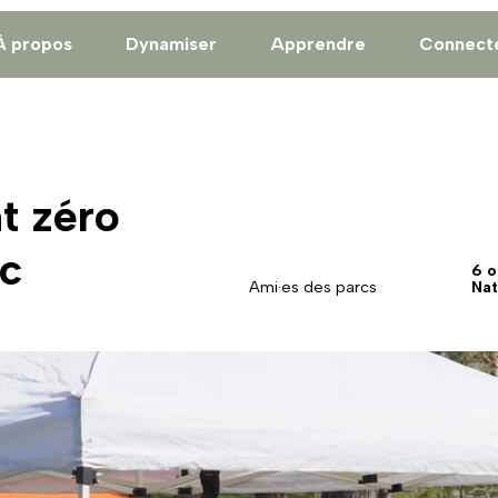
À propos
Dynamiser
Apprendre
Connect
t zéro
rc
6 o
Ami·es des parcs
Nat