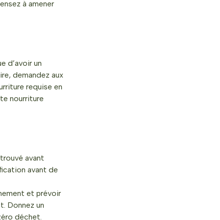
pensez à amener
ue d’avoir un
aire, demandez aux
rriture requise en
te nourriture
 trouvé avant
fication avant de
énement et prévoir
nt. Donnez un
zéro déchet.