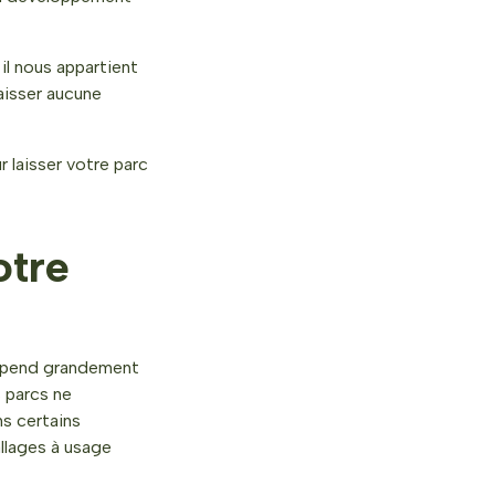
il nous appartient
laisser aucune
 laisser votre parc
otre
dépend grandement
s parcs ne
s certains
allages à usage