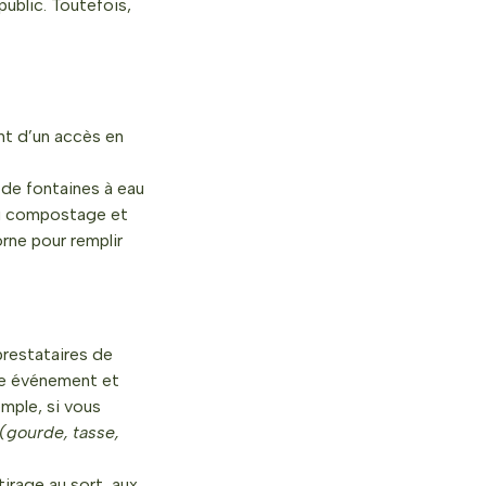
ublic. Toutefois,
nt d’un accès en
 de fontaines à eau
au compostage et
orne pour remplir
prestataires de
tre événement et
emple, si vous
(gourde, tasse,
irage au sort, aux