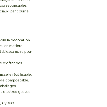
écoresponsables.
iaux, par courriel
pour la décoration
 ou en matière
tableaux noirs pour
e d’offrir des
sselle réutilisable,
selle compostable.
emballages
nt d’autres gestes
il y aura